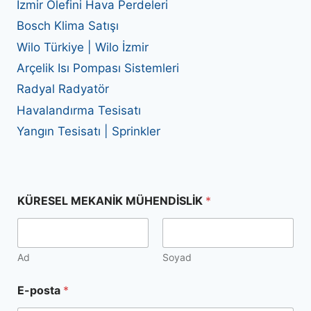
İzmir Olefini Hava Perdeleri
Bosch Klima Satışı
Wilo Türkiye | Wilo İzmir
Arçelik Isı Pompası Sistemleri
Radyal Radyatör
Havalandırma Tesisatı
Yangın Tesisatı | Sprinkler
T
KÜRESEL MEKANİK MÜHENDİSLİK
*
e
k
M
e
t
Ad
Soyad
i
n
E-posta
*
M
e