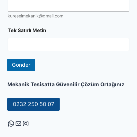
t
i
kureselmekanik@gmail.com
n
Tek Satırlı Metin
Gönder
Mekanik Tesisatta Güvenilir Çözüm Ortağınız
0232 250 50 07
WhatsApp
E-posta
Instagram