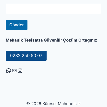
k
*
Gönder
Mekanik Tesisatta Güvenilir Çözüm Ortağınız
0232 250 50 07
WhatsApp
E-posta
Instagram
© 2026 Küresel Mühendislik