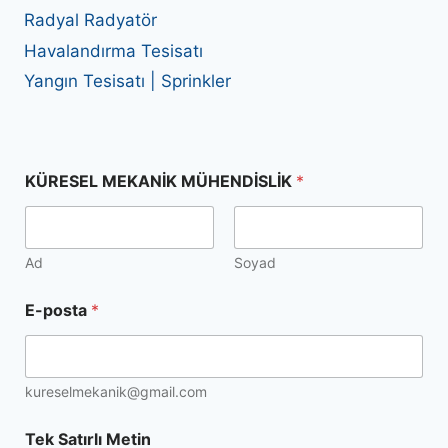
Radyal Radyatör
Havalandırma Tesisatı
Yangın Tesisatı | Sprinkler
KÜRESEL MEKANİK MÜHENDİSLİK
*
Ad
Soyad
E
E-posta
*
-
p
o
s
t
kureselmekanik@gmail.com
a
T
Tek Satırlı Metin
e