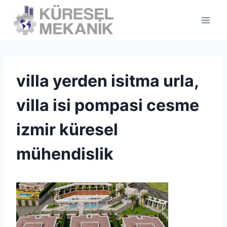
Skip
to
content
villa yerden isitma urla,
villa isi pompasi cesme
izmir küresel
mühendislik