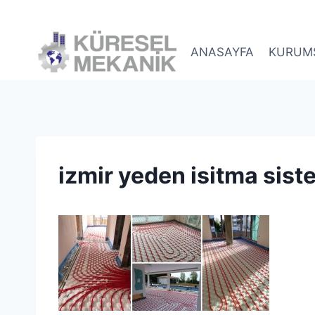
Skip
to
content
ANASAYFA
KURUM
izmir yeden isitma siste