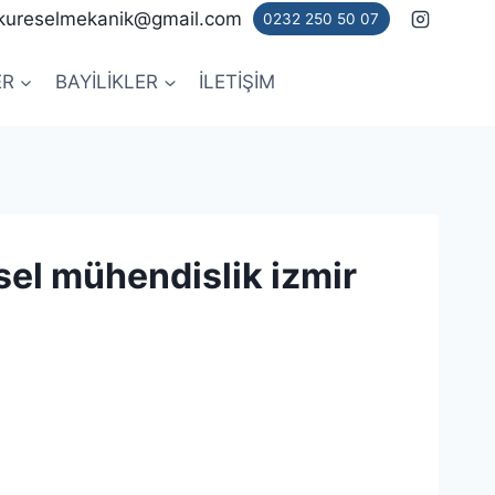
kureselmekanik@gmail.com
0232 250 50 07
ER
BAYİLİKLER
İLETİŞİM
sel mühendislik izmir