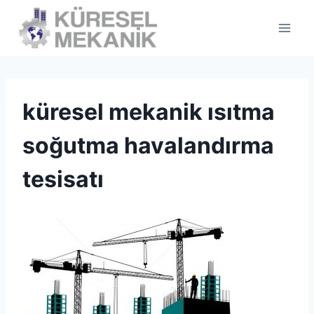
Skip
to
content
küresel mekanik ısıtma
soğutma havalandırma
tesisatı